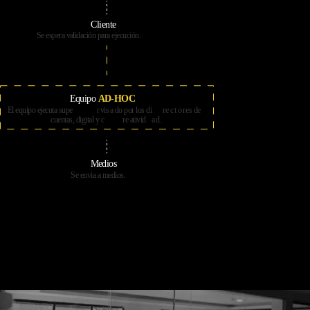
Clien
t
e
Se espe
r
a
v
alidación pa
r
a ejecución.
E
quipo
AD-HOC
El equipo ejecuta supe
r
vis
a
do por los di
r
e
c
t
o
r
es de
cuentas, digital y c
r
e
ativid
a
d.
Medios
Se e
n
via a medios.