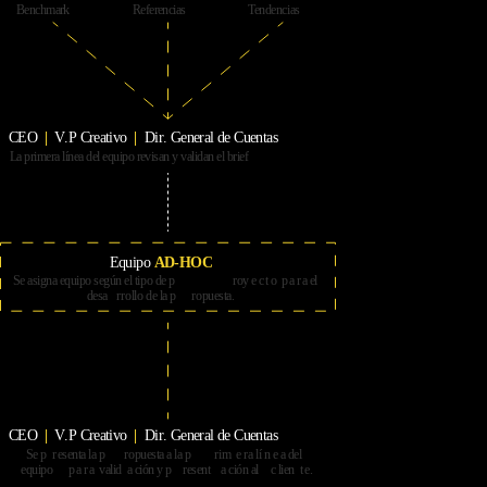
Ben
c
hma
r
k
Re
f
e
r
encias
T
endencias
CEO  
|
V
.P C
r
e
ati
v
o  
|
  Di
r
. Gene
r
al de
C
uentas
La p
r
ime
r
a lín
e
a del equipo
re
visan y
v
alidan el b
r
ief
E
quipo
AD-HOC
Se asigna equipo según el tipo de p
r
oy
e
c
t
o
p
a
r
a el
desa
r
r
ollo de la p
r
opuesta.
CEO  
|
V
.P C
r
e
ati
v
o  
|
  Di
r
. Gene
r
al de
C
uentas
Se p
r
esenta la p
r
opuesta a la p
r
i
m
e
r
a lí
n
e
a del
equipo
p
a
r
a
v
alid
a
ción y p
r
esent
a
ción al
c
lien
t
e.