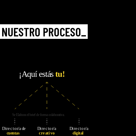
NUESTRO PROCESO_
¡
Aquí estás
tu!
Se Elabo
r
a el b
r
ief de
f
o
r
ma
c
olabo
r
ati
v
a.
Di
r
e
c
t
o
r
/
a de
Di
r
e
c
t
o
r
/
a
Di
r
e
c
t
o
r
/
a
cuentas
c
r
e
ati
v
o
digital