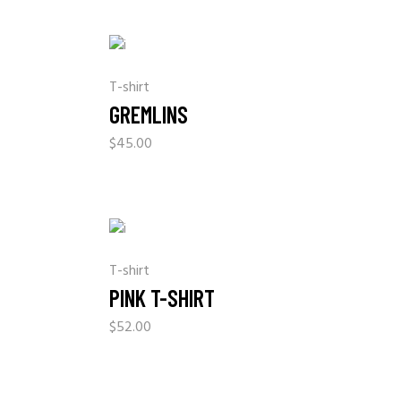
T-shirt
GREMLINS
$
45.00
T-shirt
PINK T-SHIRT
$
52.00