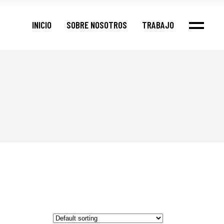
Nuestros Clientes
INICIO
SOBRE NOSOTROS
TRABAJO
Portfolio
Casos
Nuestros Clientes
Portfolio
Casos