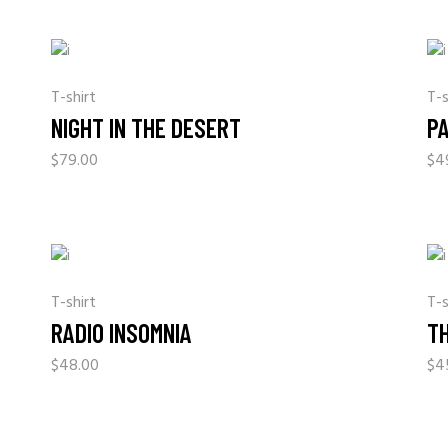
T-shirt
T-s
NIGHT IN THE DESERT
P
$
79.00
$
4
T-shirt
T-s
RADIO INSOMNIA
T
$
48.00
$
4