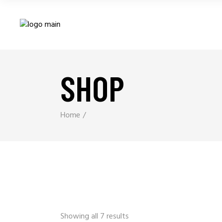
SHOP
Home
Showing all 7 results