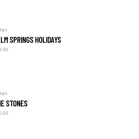
hirt
ALM SPRINGS HOLIDAYS
9.00
hirt
HE STONES
5.00